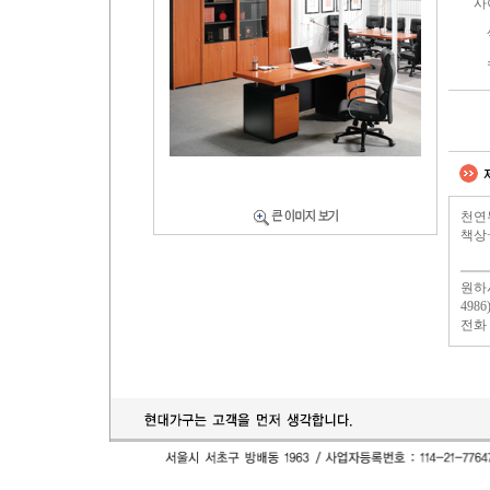
사
천연
책상
원하
49
전화 