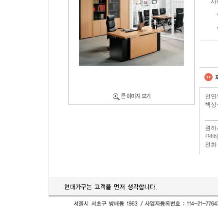
사
천연
책상
원하
49
전화 