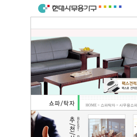
HOME > 쇼파탁자 > 사무용쇼