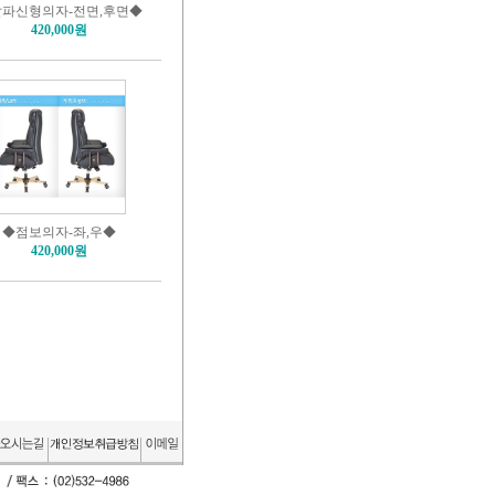
파신형의자-전면,후면◆
420,000원
◆점보의자-좌,우◆
420,000원