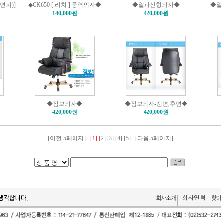
(면피)]
◆CK650 [ 리치 ] 중역의자◆
◆알파신형의자◆
◆알
140,000원
420,000원
◆
◆점보의자◆
◆점보의자-전면,후면◆
420,000원
420,000원
[이전 5페이지]
[1]
[2]
[3]
[4]
[5]
[다음 5페이지]