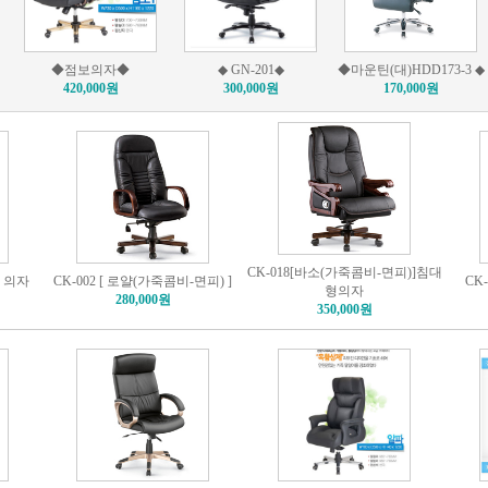
◆점보의자◆
◆ GN-201◆
◆마운틴(대)HDD173-3 ◆
420,000원
300,000원
170,000원
CK-018[바소(가죽콤비-면피)]침대
) 의자
CK-002 [ 로얄(가죽콤비-면피) ]
CK
형의자
280,000원
350,000원