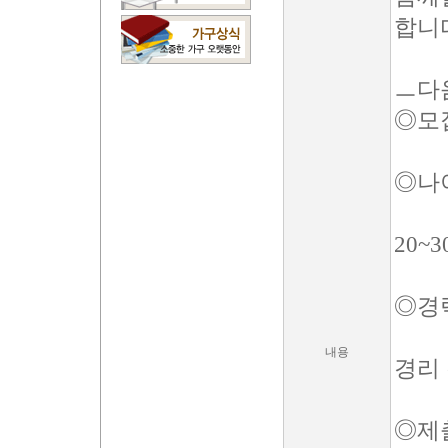
합니
ㅡ다
◎모
◎나이
20~
◎경력
내용
경리 
◎제