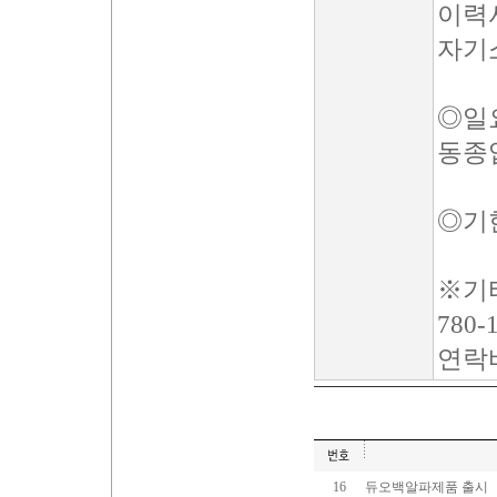
이력
자기
◎일
동종
◎기한
※기타
780
연락
16
듀오백알파제품 출시