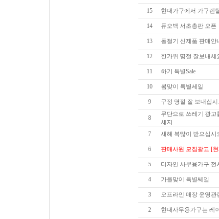
15
현대가구에서 가구렌탈
14
듀오백 서초총판 오픈
13
동절기 신제품 판매안
12
한가위 명절 잘보내세
11
하기 특별Sale
10
봄맞이 특별세일
9
구정 명절 잘 보내십시
무단으로 쓰레기 광고
8
세지
7
새해 복많이 받으십시
6
판매사원 모집광고 [현
5
디자인 사무용가구 전시
4
가을맞이 특별쎄일
3
오프라인 매장 운영관
2
현대사무용가구는 레이