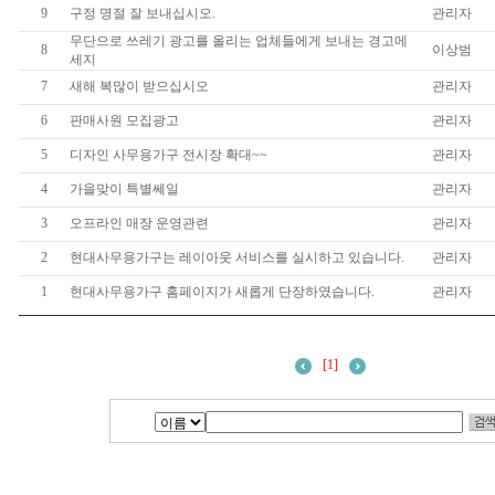
9
구정 명절 잘 보내십시오.
관리자
무단으로 쓰레기 광고를 올리는 업체들에게 보내는 경고메
8
이상범
세지
7
새해 복많이 받으십시오
관리자
6
판매사원 모집광고
관리자
5
디자인 사무용가구 전시장 확대~~
관리자
4
가을맞이 특별쎄일
관리자
3
오프라인 매장 운영관련
관리자
2
현대사무용가구는 레이아웃 서비스를 실시하고 있습니다.
관리자
1
현대사무용가구 홈페이지가 새롭게 단장하였습니다.
관리자
[1]