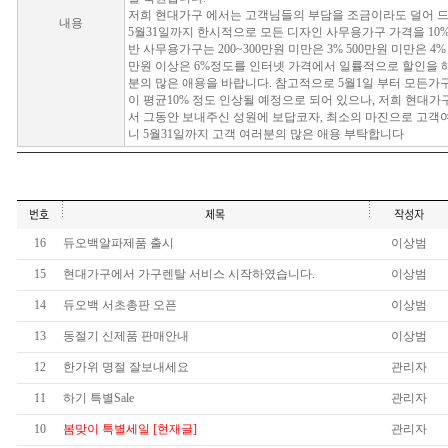
저희 현대가구 에서는 고객님들의 부담을 조금이라도 덜어 드
내용
5월31일까지 한시적으로 모든 디자인 사무용가구 가격을 10%
반 사무용가구는 200~300만원 미만은 3% 500만원 미만은 4% 
만원 이상은 6%정도를 인터넷 가격에서 일률적으로 할인을 
분의 많은 애용을 바랍니다. 참고적으로 5월1일 부터 모든
이 평균10% 정도 인상될 예정으로 되어 있으나, 저희 현대가
서 그동안 보내주신 성원에 보답코자, 최소의 마진으로 고객
니 5월31일까지 고객 여러분의 많은 애용 부탁합니다
16
듀오백알파제품 출시
이상범
15
현대가구에서 가구렌탈 서비스 시작하였습니다.
이상범
14
듀오백 서초총판 오픈
이상범
13
동절기 신제품 판매안내
이상범
12
한가위 명절 잘보내세요
관리자
11
하기 특별Sale
관리자
10
봄맞이 특별세일 [현재글]
관리자