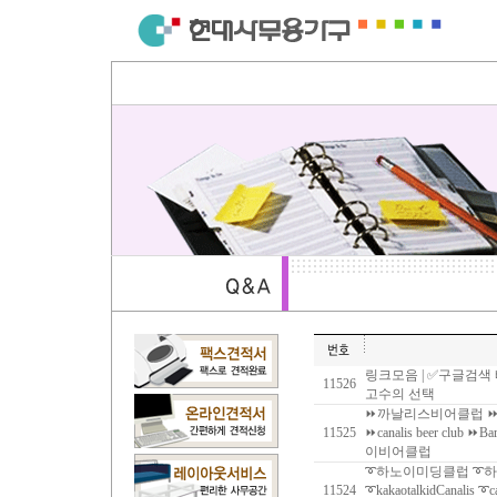
링크모음 | ✅구글검색
11526
고수의 선택
⏩까날리스비어클럽 ⏩
11525
⏩‍canalis beer club 
이비어클럽
➰하노이미딩클럽 ➰
11524
➰kakaotalkidCanalis ➰c