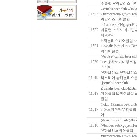
주클럽 ➰까날리스비
⭐️canalis beer club ⭐️kak
11523
⭐️barbeerso6Nguye
까날리스비어클럽
のbarbeerso6NguyenH
11522
어클럽 の하노이미딩
어 のBar
✨까날리스비어클럽 ✨
11521
✨‍canalis beer club ✨
이비어클럽
@club @canalis beer c
11520
beer @하노이미딩
스비어
@카날리스 @까날리
11519
리스비어 @카날리스클럽 @ca
@canalis beer club
☑️canalis beer club ☑️B
11518
미딩클럽 ☑️맥주클럽 
클럽
❄️club ❄️canalis beer c
11517
❄️하노이미딩부킹클럽 
어
@canalis beer club @ka
11516
@barbeerso6Nguy
@까날리스비어클럽
❣️barbeerso6NguyenHo