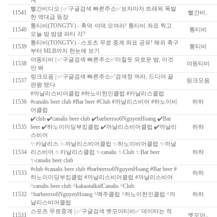
계
빨간비디오 | ✅구글검색 빠른주소✅보자마자 트래픽 폭발
11541
빨간비..
한 역대급 등장
통티비(TONGTV) - 축덕·야덕 모여라! 통티비 좌표 찍고
11540
통티비
오늘 밤 밤샘 파티 각?
통티비(TONGTV) - 스포츠 무료 중계 좌표 공유! 해외 축구
11539
통티비
부터 MLB까지 한눈에 보기
야동티비 | ✅구글검색 빠른주소✅미칠듯 외로운 밤, 이것
11538
야동티비
만 봐
링크모음 | ✅구글검색 빠른주소✅검색창 꺼라, 드디어 끝
11537
링크모음
판왕 떴다
#까날리스비어클럽 #하노이한인클럽 #‍‍카날리스클럽
11536
#‍canalis beer club #Bar beer #‍‍Club ‍‍#까날리스비어 ‍‍#하노이비
하하
어클럽
✔️club ✔️canalis beer club ✔️barbeerso6NguyenHoang ✔️Bar
11535
beer ✔️하노이미딩부킹클럽 ✔️까날리스비어클럽 ✔️까날리
하하
스비어
✨카날리스 ✨까날리스비어클럽 ✨하노이비어클럽 ✨까날
11534
리스비어 ✨카날리스클럽 ✨canalis ✨Club ✨Bar beer
하하
✨canalis beer club
#club #canalis beer club #barbeerso6NguyenHoang #Bar beer #
11533
하하
하노이미딩부킹클럽 #까날리스비어클럽 #까날리스비어
^canalis beer club ^kakaotalkidCanalis ^Club
11532
^barbeerso6NguyenHoang ^맥주클럽 ^하노이한인클럽 ^까
하하
날리스비어클럽
스포츠 무료중계 | ✅구글검색 벳모아티비✅ 데이터는 적
11531
벳모아..