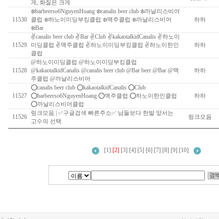
게, 화질은 크게
❄️barbeerso6NguyenHoang ❄️canalis beer club ❄️까날리스비어
11530
클럽 ❄️하노이미딩부킹클럽 ❄️맥주클럽 ❄️까날리스비어
하하
❄️Bar
✌canalis beer club ✌Bar ✌Club ✌kakaotalkidCanalis ✌하노이
11529
미딩클럽 ✌맥주클럽 ✌하노이미딩부킹클럽 ✌하노이한인
하하
클럽
@하노이미딩클럽 @하노이미딩부킹클럽
11528
@kakaotalkidCanalis @canalis beer club @Bar beer @Bar @맥
하하
주클럽 @까날리스비어
⭕️canalis beer club ⭕️kakaotalkidCanalis ⭕️Club
11527
⭕️barbeerso6NguyenHoang ⭕️맥주클럽 ⭕️하노이한인클럽
하하
⭕️까날리스비어클럽
링크모음 | ✅구글검색 빠른주소✅ 남들보다 한발 앞서는
11526
링크모음
고수의 선택
[
1
]
[2]
[
3
] [
4
] [
5
] [
6
] [
7
] [
8
] [
9
] [
10
]