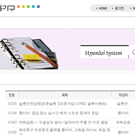
11545
슬롯안전업체||포춘슬롯【포춘게임.COM】슬롯이벤트||
슬롯안..
11544
통티비: 끊김 없는 실시간 해외 스포츠 중계의 정답
통티비
11543
먹튀검증 | ✅구글검색 꽁타✅알자마자 무릎 친 미친 꿀팁
먹튀검증
해외축구 무료중계 플랫폼 통티비, 고화질 라이브, 독점 중
11542
통티비