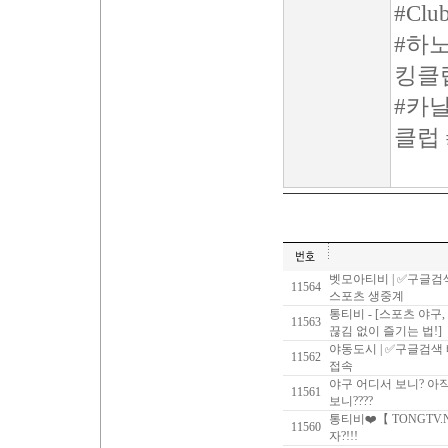
#Clu
#하
킹클
#카
클럽
벳모아티비 | ✅구글검
11564
스포츠 생중계
통티비 - [스포츠 야구
11563
끊김 없이 즐기는 법!]
야동도시 | ✅구글검색
11562
접속
야구 어디서 보니? 아직도
11561
보니????
통티비❤️【 TONGTV.
11560
자?!!!