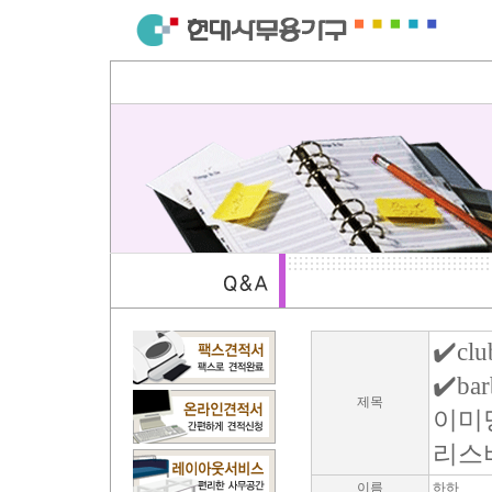
✔️clu
✔️ba
제목
이미
리스
이름
하하