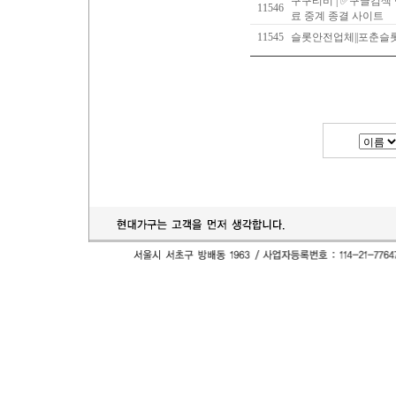
구구티비 | ✅구글검색
11546
료 중계 종결 사이트
11545
슬롯안전업체||포춘슬