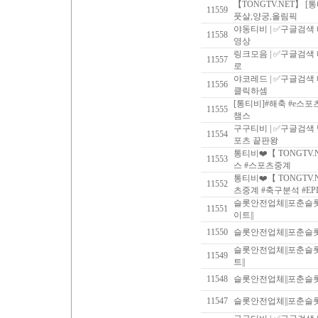
【TONGTV.NET】 
11559
풋살,양궁,올림픽
야동티비 | ✅구글검색
11558
영상
링크모음 | ✅구글검색
11557
로
야코레드 | ✅구글검색
11556
클릭하셈
[통티비]#해축 #e스포
11555
챔스
구구티비 | ✅구글검색
11554
포츠 끝판왕
통티비❤️【 TONGTV.
11553
스 #스포츠중계
통티비❤️【 TONGTV
11552
츠중계 #축구분석 #E
슬롯안전업체||포춘슬
11551
이트||
11550
슬롯안전업체||포춘슬
슬롯안전업체||포춘슬
11549
트||
11548
슬롯안전업체||포춘슬
11547
슬롯안전업체||포춘슬