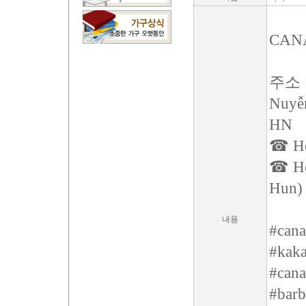
CAN
주소 : 
Nuyễn
HN
☎ Hot
☎ Hot
Hun)
내용
#cana
#kaka
#cana
#barb