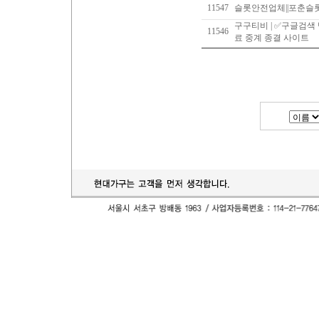
11547
슬롯안전업체||포춘슬
구구티비 | ✅구글검색
11546
료 중계 종결 사이트