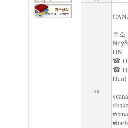
CAN
주소 : 
Nuyễn
HN
☎ Hot
☎ Hot
Hun)
내용
#cana
#kaka
#cana
#barb