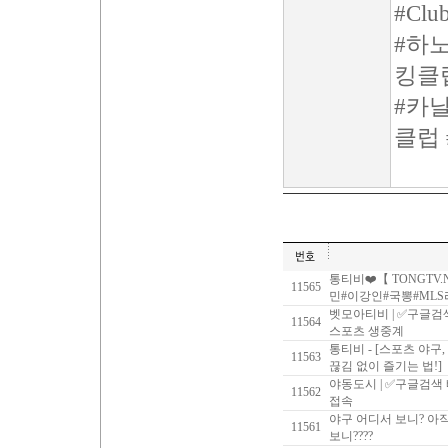
#Clu
#하
킹클
#카
클럽
통티비❤️【 TONGTV
11565
민#이강인#국뽕#MLS
벳모아티비 | ✅구글검
11564
스포츠 생중계
통티비 - [스포츠 야구
11563
끊김 없이 즐기는 법!]
야동도시 | ✅구글검색
11562
접속
야구 어디서 보니? 아직도
11561
보니????