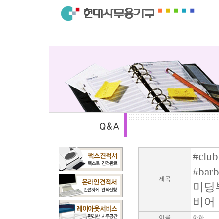
#club
#bar
제목
미딩
비어
이름
하하