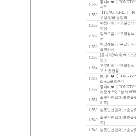
통티비❤️【 TONGTV.
11560
자?!!!
【TONGTV.NET】 
11559
풋살,양궁,올림픽
야동티비 | ✅구글검색
11558
영상
링크모음 | ✅구글검색
11557
로
야코레드 | ✅구글검색
11556
클릭하셈
[통티비]#해축 #e스포
11555
챔스
구구티비 | ✅구글검색
11554
포츠 끝판왕
통티비❤️【 TONGTV.
11553
스 #스포츠중계
통티비❤️【 TONGTV
11552
츠중계 #축구분석 #E
슬롯안전업체||포춘슬
11551
이트||
11550
슬롯안전업체||포춘슬
슬롯안전업체||포춘슬
11549
트||
11548
슬롯안전업체||포춘슬