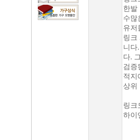
한발
수많
유저
링크
니다
다. 
검증
적지
상위
링크
하이