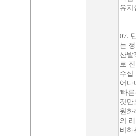
유지
07.
는 
산발
로 
수십
어다
'빠
것만으
원화
의 
비하