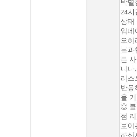
박멸
24시
상태
업데
오히
불과합
든 
니다.
리스
반응
을 
◎ 
점 
보이는
하십