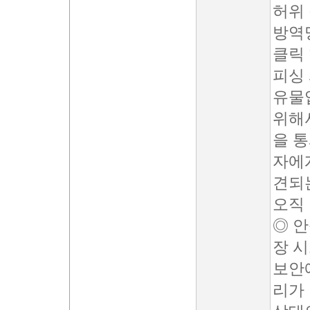
허위
방역
클릭
피싱
유물
위해
을 
자에게
견되
오직
◎ 안
장 
보안
리가