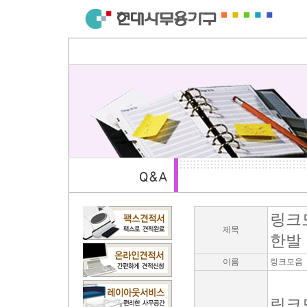
링크
제목
한발
이름
링크모음
링크