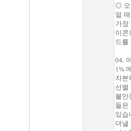
◎ 오
얼 
가장 
이콘
드를
04.
1% 
자본
선별
불안
들은
있습
뎌낼