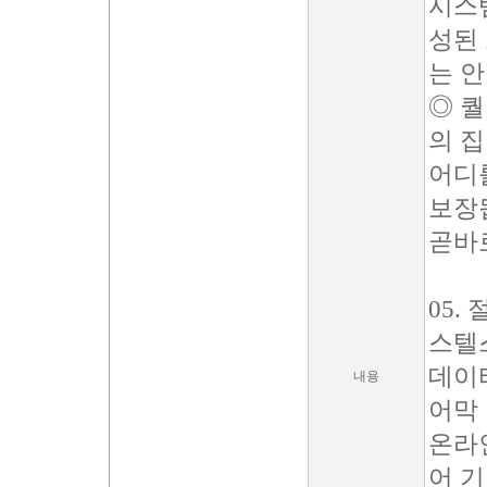
시스
성된
는 
◎ 
의 
어디
보장
곧바
05.
스텔
데이
내용
어막
온라
어 