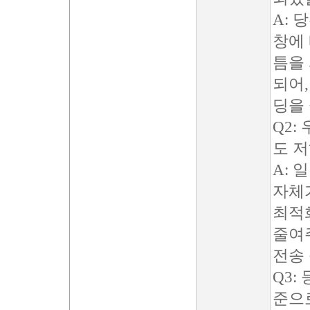
A: 
창에
틈을
되어,
딩을
Q2:
도 
A: 
자체가
최적
줄여
전송
Q3:
준으