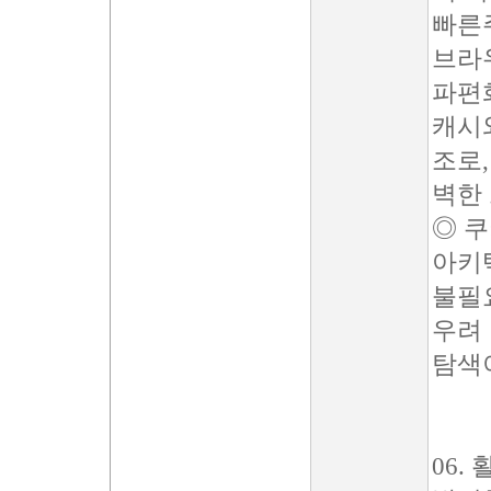
빠른주
브라
파편
캐시
조로,
벽한
◎ 
아키
불필
우려
탐색
06.