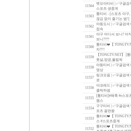
벳모아티비 | ✅구글검
11564
스포츠 생중계
통티비 - [스포츠 야구
11563
끊김 없이 즐기는 법!]
야동도시 | ✅구글검색
11562
접속
야구 어디서 보니? 아직도
11561
보니????
통티비❤️【 TONGTV.
11560
자?!!!
【TONGTV.NET】 
11559
풋살,양궁,올림픽
야동티비 | ✅구글검색
11558
영상
링크모음 | ✅구글검색
11557
로
야코레드 | ✅구글검색
11556
클릭하셈
[통티비]#해축 #e스포
11555
챔스
구구티비 | ✅구글검색
11554
포츠 끝판왕
통티비❤️【 TONGTV.
11553
스 #스포츠중계
통티비❤️【 TONGTV
11552