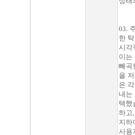
상태
03.
한 
시각
이는 
빼곡
을 
은 
내는
택했
하고,
지하
사용