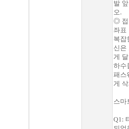
발 앞
오.
◎ 
좌표
복잡
신은
게 달
하수
패스웨
게 
스마트
Q1:
되었