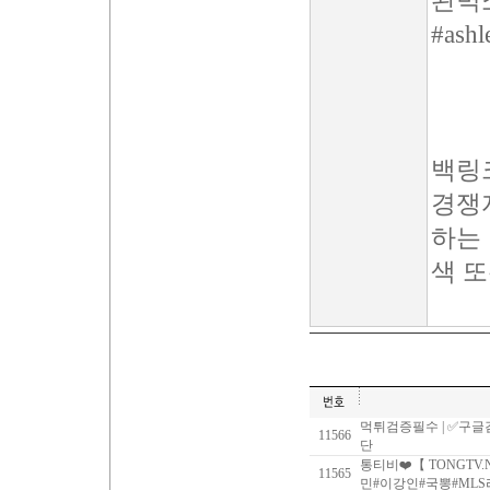
완벽
#ashl
백링크
경쟁
하는 
색 
먹튀검증필수 | ✅구글
11566
단
통티비❤️【 TONGTV
11565
민#이강인#국뽕#MLS