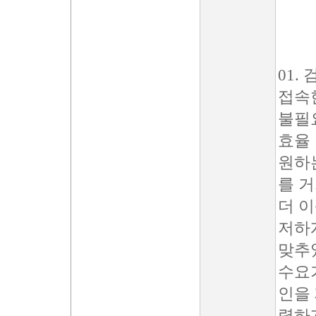
01.
접속
불필
효율
원하
를 
더 이
저하
맞추
수요
인을 
렴하