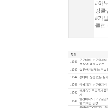
#하
킹클
#카
클럽
구구티비 | ✅구글검색
11546
료 중계 종결 사이트
11545
슬롯안전업체||포춘슬
11544
통티비: 끊김 없는 실
11543
먹튀검증 | ✅구글검색
해외축구 무료중계 플랫
11542
계
빨간비디오 | ✅구글
11541
한 역대급 등장
통티비(TONGTV) -