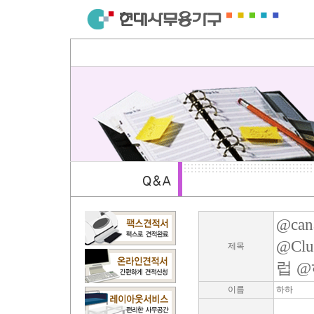
@cana
@Clu
제목
럽 
이름
하하