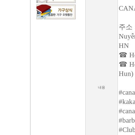
CAN
주소 : 
Nuyễn
HN
☎ Hot
☎ Hot
Hun)
내용
#cana
#kaka
#cana
#barb
#Clu