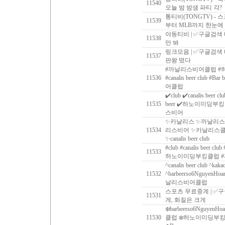
11540
오늘 밤 밤샘 파티 각?
통티비(TONGTV) - 
11539
부터 MLB까지 한눈에
야동티비 | ✅구글검색
11538
만 봐
링크모음 | ✅구글검색
11537
판왕 떴다
#까날리스비어클럽 #하
11536
#‍canalis beer club #
어클럽
✔️club ✔️canalis beer c
11535
beer ✔️하노이미딩부
스비어
✨카날리스 ✨까날리스
11534
리스비어 ✨카날리스클럽 ✨ca
✨canalis beer club
#club #canalis beer clu
11533
하노이미딩부킹클럽 
^canalis beer club ^kaka
11532
^barbeerso6Nguy
날리스비어클럽
스포츠 무료중계 | ✅
11531
게, 화질은 크게
❄️barbeerso6NguyenHo
11530
클럽 ❄️하노이미딩부킹