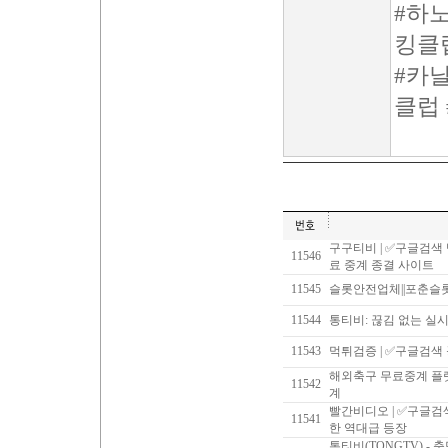
#하
킹클
#카
클럽
구구티비 | ✅구글검색
11546
료 중계 종결 사이트
11545
슬롯안전업체||포춘슬
11544
통티비: 끊김 없는 실
11543
먹튀검증 | ✅구글검색
해외축구 무료중계 플랫
11542
계
빨간비디오 | ✅구글
11541
한 역대급 등장
통티비(TONGTV) -