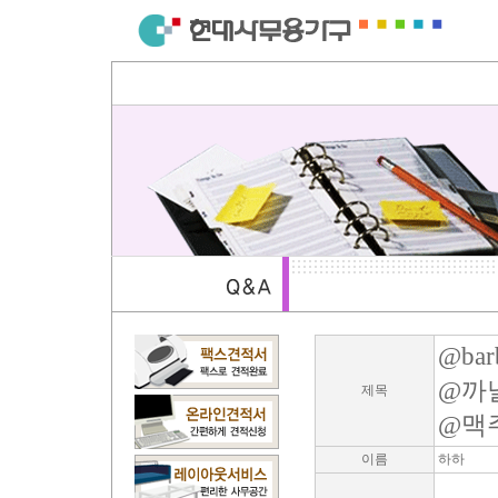
@barb
@까
제목
@맥
이름
하하