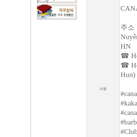
CAN
주소 : 
Nuyễn
HN
☎ Hot
☎ Hot
Hun)
내용
#cana
#kaka
#cana
#barb
#Clu