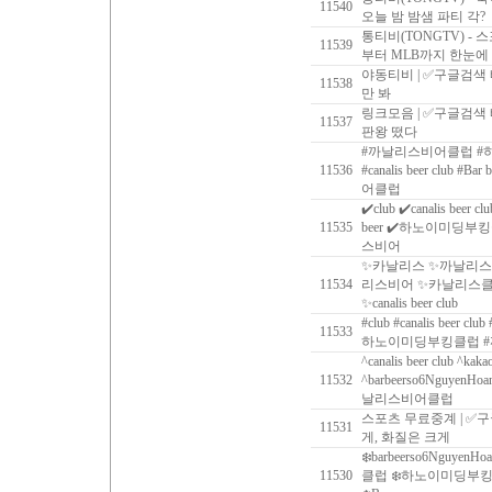
11540
오늘 밤 밤샘 파티 각?
통티비(TONGTV) - 
11539
부터 MLB까지 한눈에
야동티비 | ✅구글검색
11538
만 봐
링크모음 | ✅구글검색
11537
판왕 떴다
#까날리스비어클럽 #하
11536
#‍canalis beer club #
어클럽
✔️club ✔️canalis beer c
11535
beer ✔️하노이미딩부
스비어
✨카날리스 ✨까날리스
11534
리스비어 ✨카날리스클럽 ✨ca
✨canalis beer club
#club #canalis beer clu
11533
하노이미딩부킹클럽 
^canalis beer club ^kaka
11532
^barbeerso6Nguy
날리스비어클럽
스포츠 무료중계 | ✅
11531
게, 화질은 크게
❄️barbeerso6NguyenHo
11530
클럽 ❄️하노이미딩부킹