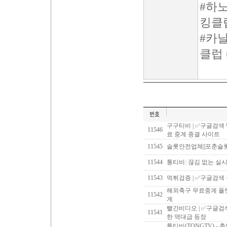
#하
킹클
#카
클럽
구구티비 | ✅구글검색
11546
료 중계 종결 사이트
11545
슬롯안전업체||포춘슬
11544
통티비: 끊김 없는 실
11543
먹튀검증 | ✅구글검색
해외축구 무료중계 플랫
11542
계
빨간비디오 | ✅구글
11541
한 역대급 등장
통티비(TONGTV) -