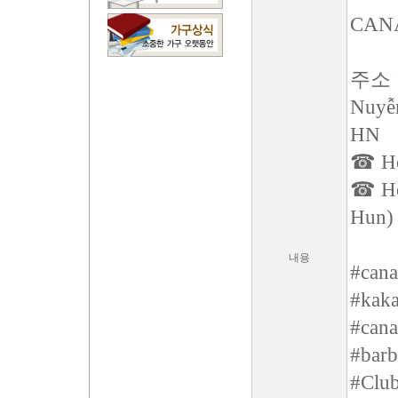
CAN
주소 : 
Nuyễn
HN
☎ Hot
☎ Hot
Hun)
내용
#cana
#kaka
#cana
#barb
#Clu