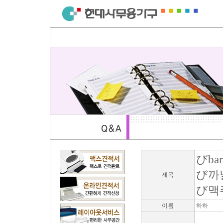
びbar
び까
제목
び맥
이름
하하