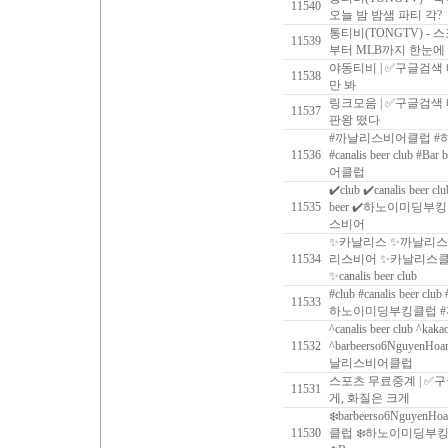
11540
오늘 밤 밤샘 파티 각?
통티비(TONGTV) - 
11539
부터 MLB까지 한눈에
야동티비 | ✅구글검색
11538
만 봐
링크모음 | ✅구글검색
11537
판왕 떴다
#까날리스비어클럽 #하
11536
#‍canalis beer club #
어클럽
✔️club ✔️canalis beer c
11535
beer ✔️하노이미딩부
스비어
✨카날리스 ✨까날리스
11534
리스비어 ✨카날리스클럽 ✨ca
✨canalis beer club
#club #canalis beer clu
11533
하노이미딩부킹클럽 
^canalis beer club ^kaka
11532
^barbeerso6Nguy
날리스비어클럽
스포츠 무료중계 | ✅
11531
게, 화질은 크게
❄️barbeerso6NguyenHo
11530
클럽 ❄️하노이미딩부킹