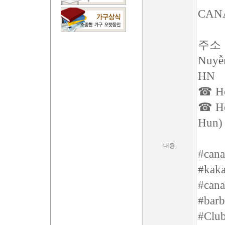
CAN
주소 : 
Nuyễn
HN
☎ Hot
☎ Hot
Hun)
내용
#cana
#kaka
#cana
#barb
#Clu