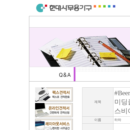
#Bee
미딩클
제목
스비어 
이름
하하