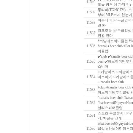
11540
오늘 밤 밤샘 파티 각?
통티비(TONGTV) - 
11539
부터 MLB까지 한눈에
야동티비 | ✅구글검색
11538
만 봐
링크모음 | ✅구글검색
11537
판왕 떴다
#까날리스비어클럽 #하
11536
#‍canalis beer club #
어클럽
✔️club ✔️canalis beer c
11535
beer ✔️하노이미딩부
스비어
✨카날리스 ✨까날리스
11534
리스비어 ✨카날리스클럽 ✨ca
✨canalis beer club
#club #canalis beer clu
11533
하노이미딩부킹클럽 
^canalis beer club ^kaka
11532
^barbeerso6Nguy
날리스비어클럽
스포츠 무료중계 | ✅
11531
게, 화질은 크게
❄️barbeerso6NguyenHo
11530
클럽 ❄️하노이미딩부킹