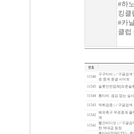
#하
킹클
#카
클럽
구구티비 | ✅구글검색
11546
료 중계 종결 사이트
11545
슬롯안전업체||포춘슬
11544
통티비: 끊김 없는 실
11543
먹튀검증 | ✅구글검색
해외축구 무료중계 플랫
11542
계
빨간비디오 | ✅구글
11541
한 역대급 등장
통티비(TONGTV) -