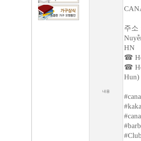
CAN
주소 : 
Nuyễn
HN
☎ Hot
☎ Hot
Hun)
내용
#cana
#kaka
#cana
#barb
#Clu