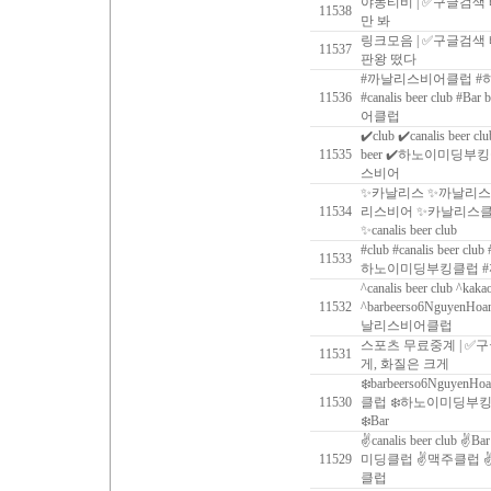
야동티비 | ✅구글검색
11538
만 봐
링크모음 | ✅구글검색
11537
판왕 떴다
#까날리스비어클럽 #하
11536
#‍canalis beer club #
어클럽
✔️club ✔️canalis beer c
11535
beer ✔️하노이미딩부
스비어
✨카날리스 ✨까날리스
11534
리스비어 ✨카날리스클럽 ✨ca
✨canalis beer club
#club #canalis beer clu
11533
하노이미딩부킹클럽 
^canalis beer club ^kaka
11532
^barbeerso6Nguy
날리스비어클럽
스포츠 무료중계 | ✅
11531
게, 화질은 크게
❄️barbeerso6NguyenHo
11530
클럽 ❄️하노이미딩부킹
❄️Bar
✌canalis beer club ✌B
11529
미딩클럽 ✌맥주클럽 
클럽