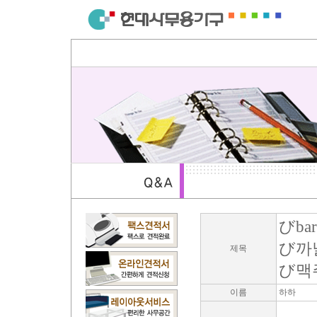
びbar
び까
제목
び맥
이름
하하