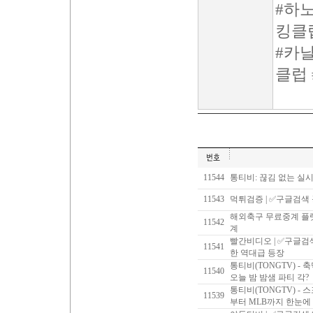
#하
킹클
#카
클럽
11544
통티비: 끊김 없는 실
11543
먹튀검증 | ✅구글검색
해외축구 무료중계 플랫
11542
계
빨간비디오 | ✅구글
11541
한 역대급 등장
통티비(TONGTV) -
11540
오늘 밤 밤샘 파티 각?
통티비(TONGTV) - 
11539
부터 MLB까지 한눈에