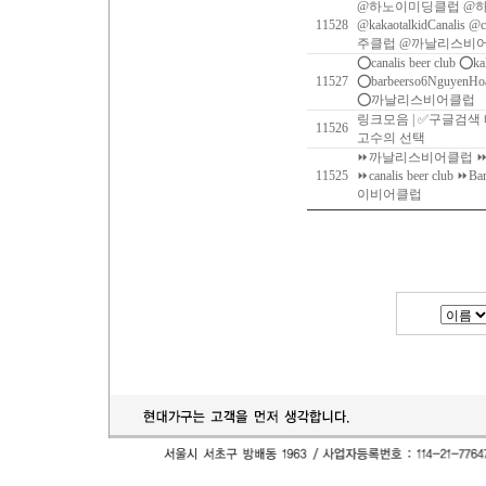
@하노이미딩클럽 @
11528
@kakaotalkidCanalis @c
주클럽 @까날리스비
⭕️canalis beer club ⭕️k
11527
⭕️barbeerso6Ngu
⭕️까날리스비어클럽
링크모음 | ✅구글검색
11526
고수의 선택
⏩까날리스비어클럽 ⏩
11525
⏩‍canalis beer club 
이비어클럽