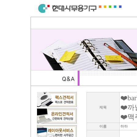
❤️bar
❤️
제목
❤️맥
이름
하하