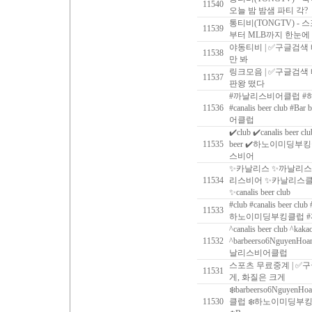
11540
오늘 밤 밤샘 파티 각?
통티비(TONGTV) - 
11539
부터 MLB까지 한눈에
야동티비 | ✅구글검색
11538
만 봐
링크모음 | ✅구글검색
11537
판왕 떴다
#까날리스비어클럽 #하
11536
#‍canalis beer club #
어클럽
✔️club ✔️canalis beer c
11535
beer ✔️하노이미딩부
스비어
✨카날리스 ✨까날리스
11534
리스비어 ✨카날리스클럽 ✨ca
✨canalis beer club
#club #canalis beer clu
11533
하노이미딩부킹클럽 
^canalis beer club ^kaka
11532
^barbeerso6Nguy
날리스비어클럽
스포츠 무료중계 | ✅
11531
게, 화질은 크게
❄️barbeerso6NguyenHo
11530
클럽 ❄️하노이미딩부킹