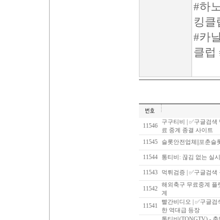
#하
킹클
#카
클럽
구구티비 | ✅구글검색
11546
료 중계 종결 사이트
11545
슬롯안전업체||포춘슬
11544
통티비: 끊김 없는 실
11543
먹튀검증 | ✅구글검색
해외축구 무료중계 플랫
11542
계
빨간비디오 | ✅구글
11541
한 역대급 등장
통티비(TONGTV) -