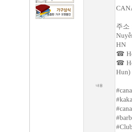
CAN
주소 : 
Nuyễn
HN
☎ Hot
☎ Hot
Hun)
내용
#cana
#kaka
#cana
#barb
#Clu