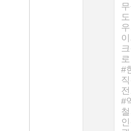
무
도
우
이
크
로
#
직
전
#
철
인