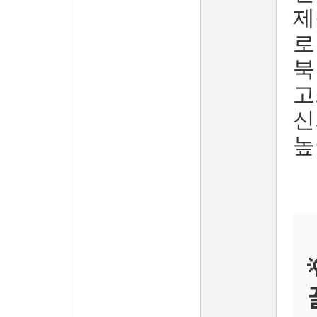
제
로
북
고
신
높