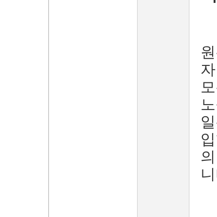
원
자
모
노
일
입
의
니