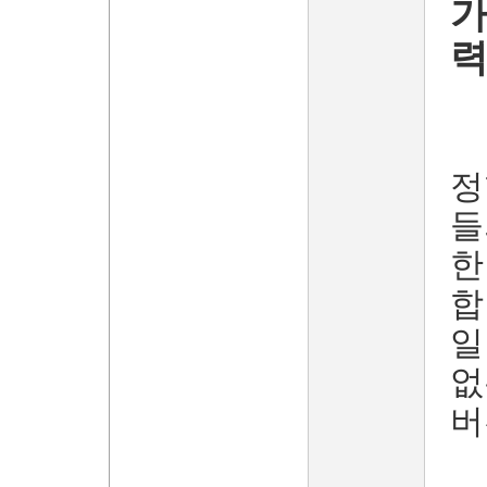
가
정
들
한
합
일
없
버