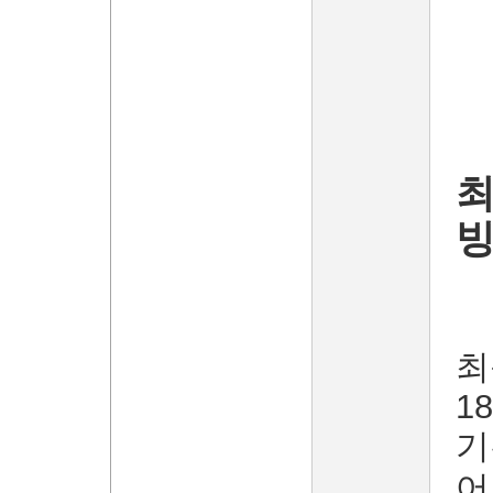
최
빙
최
1
기
어