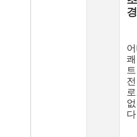
어
쾌
트
전
로
없
다