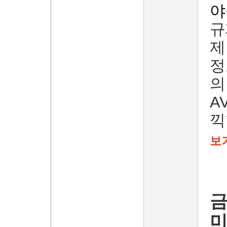
야
규
제
정
의
A
끽
보
금