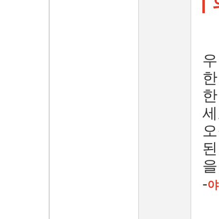
우
한
한
세
오
된
을
-
야