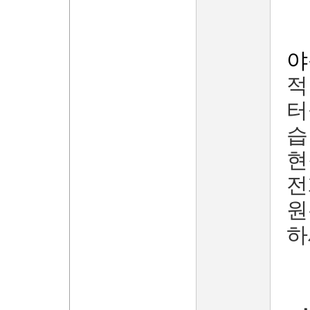
야
적
터
습
현
전
원
하