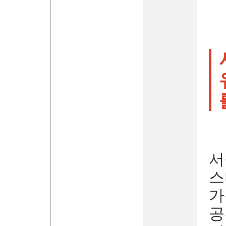
서
스
가
공