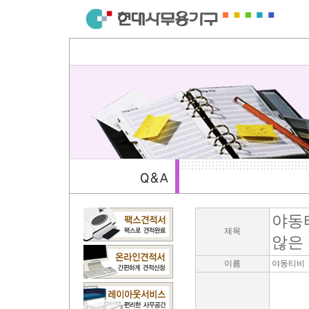
야동
제목
않은 
이름
야동티비