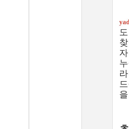
ya
도
찾
자
누
라
드
을
초