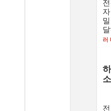
전
자
밀
달
러
하
전