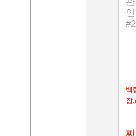
관
인
#
백
장.
찌