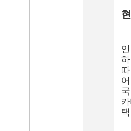
현
언
하
따
어
국
카
택