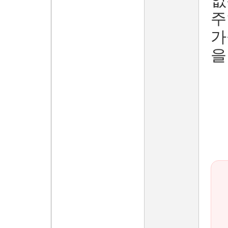
없
주
가
을