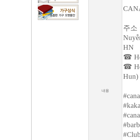
CAN
주소 : 
Nuyễn
HN
☎ Hot
☎ Hot
Hun)
내용
#cana
#kaka
#cana
#barb
#Clu