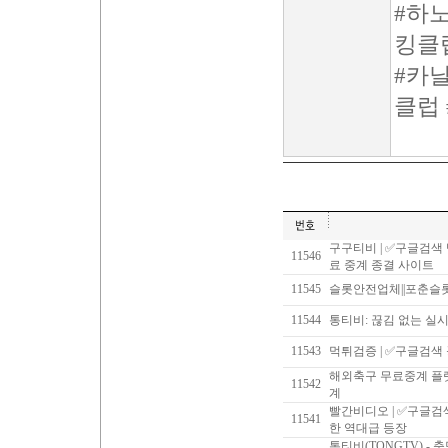
#하
킹클
#카
클럽
구구티비 | ✅구글검색
11546
료 중계 종결 사이트
11545
슬롯안전업체||포춘슬
11544
통티비: 끊김 없는 실
11543
먹튀검증 | ✅구글검색
해외축구 무료중계 플랫
11542
계
빨간비디오 | ✅구글
11541
한 역대급 등장
통티비(TONGTV) -