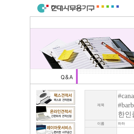
#cana
#ba
제목
한인
이름
하하