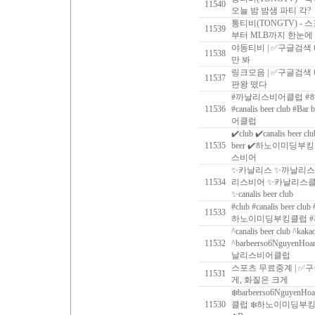
11540
오늘 밤 밤샘 파티 각?
통티비(TONGTV) - 
11539
부터 MLB까지 한눈에
야동티비 | ✅구글검색
11538
만 봐
링크모음 | ✅구글검색
11537
판왕 떴다
#까날리스비어클럽 #하
11536
#‍canalis beer club #
어클럽
✔️club ✔️canalis beer c
11535
beer ✔️하노이미딩부
스비어
✨카날리스 ✨까날리스
11534
리스비어 ✨카날리스클럽 ✨ca
✨canalis beer club
#club #canalis beer clu
11533
하노이미딩부킹클럽 
^canalis beer club ^kaka
11532
^barbeerso6Nguy
날리스비어클럽
스포츠 무료중계 | ✅
11531
게, 화질은 크게
❄️barbeerso6NguyenHo
11530
클럽 ❄️하노이미딩부킹