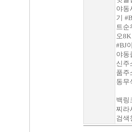
야동
기 
트순위
오8
#BJ
야동
신주
품주
동무삭
백링크
찌라시
검색