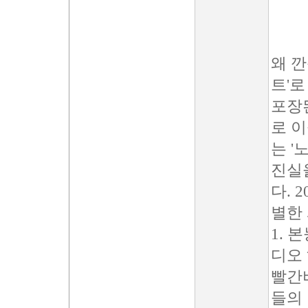
왜 
트'로
포장
로 
는 '
진실
다. 
별한
1. 
디오
빨간비
들의