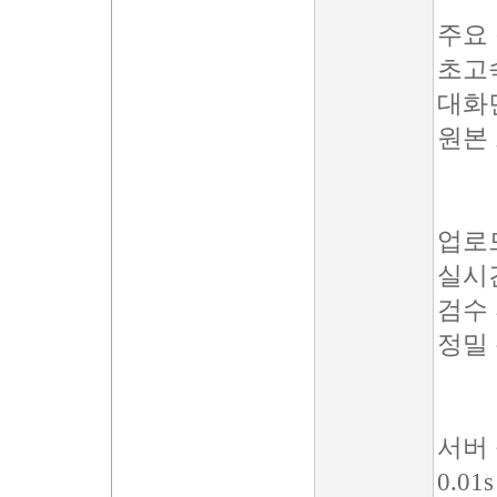
주요
초고
대화
원본
업로
실시간
검수
정밀 
서버
0.0