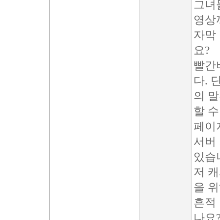
그녀
영상
자막
요?
빨간
다. 
의 
할 수
페이
서버 
있습
저 캐
을 
흔적 
나요