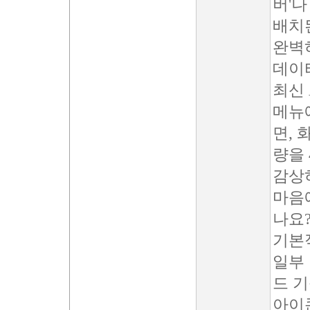
버'나
배치
완벽
데이
최신 
메뉴
면,
량을 
감상
마음
나요
기본
일부 
드 
아이