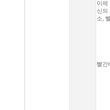
이제 
신의 
소,
빨간비