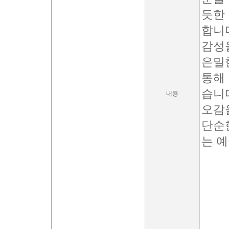
듯한
합니
감성
은밀
통해
습니
내용
오감
단순
는 