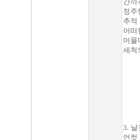
간까
정주
추적
어떠
머물
세척
3. 
언컷