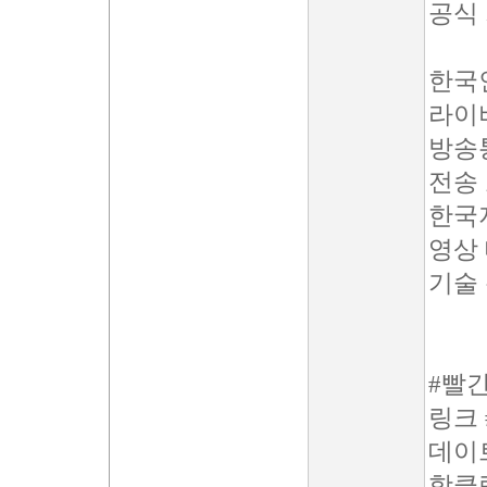
공식 
한국인
라이
방송
전송 
한국지
영상
기술
#빨
링크 
데이트
핫클립