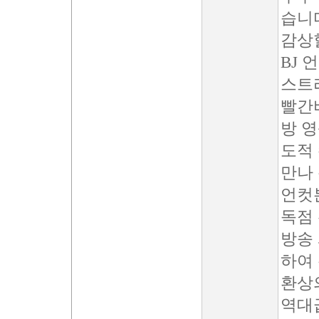
습니
감상
BJ 
스트
빨간
방 
도적 
만나
언컷
독점
방송
하여
환상
역대