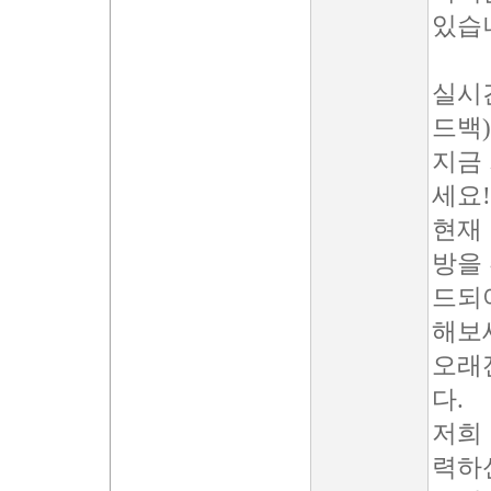
있습
실시
드백)
지금 
세요!
현재 
방을
드되
해보
오래
다.
저희
력하신