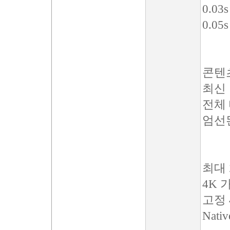
0.03s
0.05s
콘텐
최신
전체
엄선
최대
4K
고정 4
Nativ