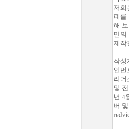
저희는
폐를
해 보
만의
제작진
작성자
인먼
리더
및 전
년 4
버 및
redvi