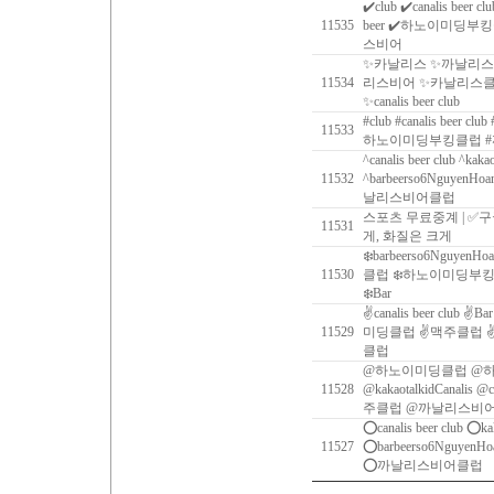
✔️club ✔️canalis beer c
11535
beer ✔️하노이미딩부
스비어
✨카날리스 ✨까날리스
11534
리스비어 ✨카날리스클럽 ✨ca
✨canalis beer club
#club #canalis beer clu
11533
하노이미딩부킹클럽 
^canalis beer club ^kaka
11532
^barbeerso6Nguy
날리스비어클럽
스포츠 무료중계 | ✅
11531
게, 화질은 크게
❄️barbeerso6NguyenHo
11530
클럽 ❄️하노이미딩부킹
❄️Bar
✌canalis beer club ✌B
11529
미딩클럽 ✌맥주클럽 
클럽
@하노이미딩클럽 @
11528
@kakaotalkidCanalis @c
주클럽 @까날리스비
⭕️canalis beer club ⭕️k
11527
⭕️barbeerso6Ngu
⭕️까날리스비어클럽