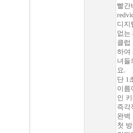
빨간
red
디지
없는 
클럽 
하여 
녀들
요.
단 1
이름
인 키
즉각
완벽 
첫 