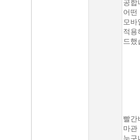
공합
어떤
모바
적용
드했
빨간비
마관
누구나