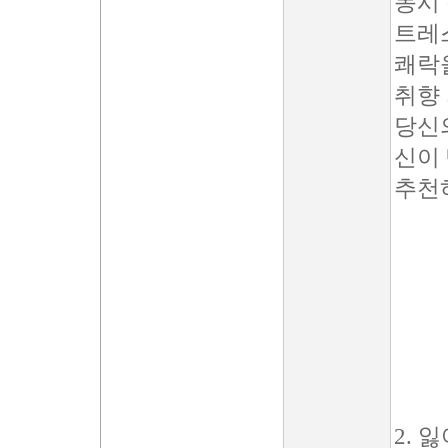
동시
트레
쾌락
취향
당신
신이 
추천
2. 