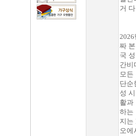
거 다
202
짜 
국 
간비
모든
단순
성 시
활과
하는 
지는
오에