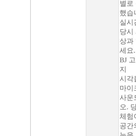
별로 
했습
실시
당시
상과
세요.
BJ 
지
시각
마이
사운
오. 
체험
공간의
눈을 