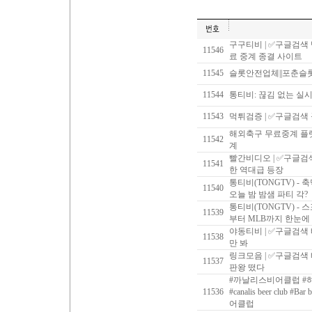
구구티비 | ✅구글검색
11546
료 중계 종결 사이트
11545
슬롯안전업체||포춘슬
11544
통티비: 끊김 없는 실
11543
먹튀검증 | ✅구글검색
해외축구 무료중계 플랫
11542
계
빨간비디오 | ✅구글
11541
한 역대급 등장
통티비(TONGTV) -
11540
오늘 밤 밤샘 파티 각?
통티비(TONGTV) - 
11539
부터 MLB까지 한눈에
야동티비 | ✅구글검색
11538
만 봐
링크모음 | ✅구글검색
11537
판왕 떴다
#까날리스비어클럽 #하
11536
#‍canalis beer club #
어클럽