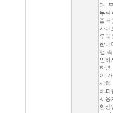
며, 
무료
즐거
사이
우리
합니
램 속
인하세
하면
이 
세히
버퍼
사용
현상입