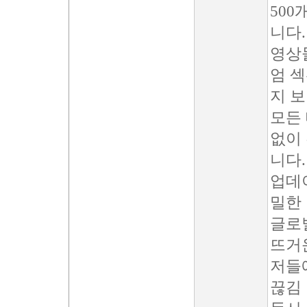
500
니다
영상
엄 섹
지 
모든
없이
니다.
업데이
밀한
글로
뜨거
저들
끊김