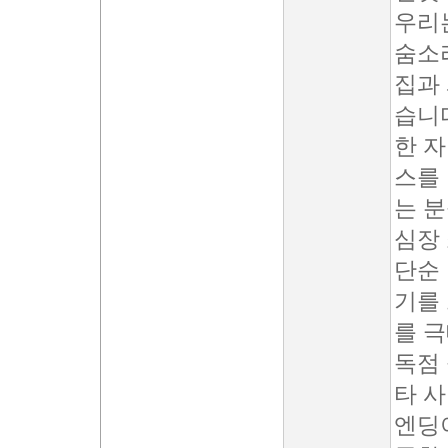
우리
숨소
집과
습니다
한 
스를 
는 
심장
단순 
기를
를 
독점 
타 
엔딩