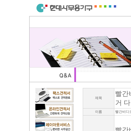
빨간
제목
거 다
이름
빨간비디
빨간