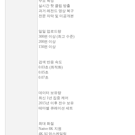
주요 특징
실시간 핫 클립 방출
과거 레전드 영상 복구
전문 자막 및 미공개본
일일 업로드량
300편 이상 (최고 수준)
200편 이상
150편 이상
검색 반응 속도
0.03초 (최적화)
0.05초
0.07초
데이터 보유량
최신 1년 집중 케어
2015년 이후 전수 보유
테마별 큐레이션 세트
최대 화질
Native 8K 지원
4K AI 업스케일링