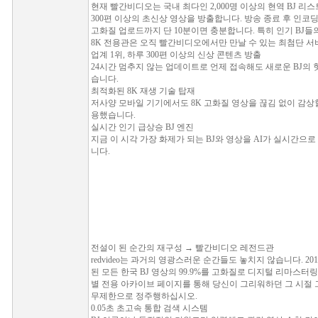
현재 빨간비디오는 국내 최다인 2,000명 이상의 현역 BJ 리
300편 이상의 초신상 영상을 방출합니다. 방송 종료 후 인코딩 
고화질 업로드까지 단 10분이면 충분합니다. 특히 인기 BJ들
8K 전용관은 오직 빨간비디오에서만 만날 수 있는 최첨단 서
업계 1위, 하루 300편 이상의 신상 콘텐츠 방출
24시간 멈추지 않는 업데이트로 언제 접속해도 새로운 BJ의 
습니다.
최적화된 8K 재생 기술 탑재
저사양 모바일 기기에서도 8K 고화질 영상을 끊김 없이 감상할
용했습니다.
실시간 인기 급상승 BJ 엔진
지금 이 시각 가장 화제가 되는 BJ와 영상을 AI가 실시간으
니다.
전설이 된 순간의 재구성 → 빨간비디오 레전드관
redvideo는 과거의 영광스러운 순간들도 놓치지 않습니다. 2
된 모든 한국 BJ 영상의 99.9%를 고화질로 디지털 리마스터링
별 전용 아카이브 페이지를 통해 당신이 그리워하던 그 시절 그
무제한으로 정주행하십시오.
0.05초 초고속 통합 검색 시스템