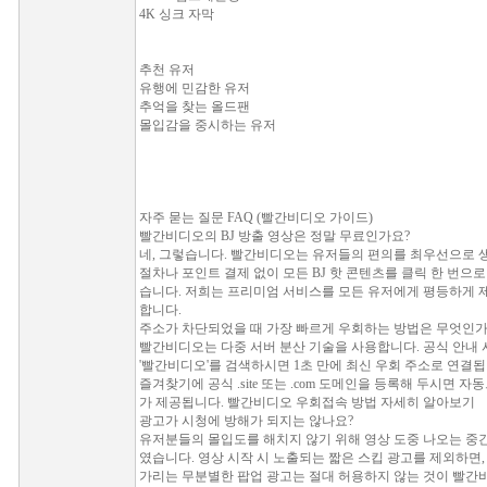
4K 싱크 자막
추천 유저
유행에 민감한 유저
추억을 찾는 올드팬
몰입감을 중시하는 유저
자주 묻는 질문 FAQ (빨간비디오 가이드)
빨간비디오의 BJ 방출 영상은 정말 무료인가요?
네, 그렇습니다. 빨간비디오는 유저들의 편의를 최우선으로 
절차나 포인트 결제 없이 모든 BJ 핫 콘텐츠를 클릭 한 번으로
습니다. 저희는 프리미엄 서비스를 모든 유저에게 평등하게 
합니다.
주소가 차단되었을 때 가장 빠르게 우회하는 방법은 무엇인가
빨간비디오는 다중 서버 분산 기술을 사용합니다. 공식 안내
'빨간비디오'를 검색하시면 1초 만에 최신 우회 주소로 연결
즐겨찾기에 공식 .site 또는 .com 도메인을 등록해 두시면 
가 제공됩니다. 빨간비디오 우회접속 방법 자세히 알아보기
광고가 시청에 방해가 되지는 않나요?
유저분들의 몰입도를 해치지 않기 위해 영상 도중 나오는 중
였습니다. 영상 시작 시 노출되는 짧은 스킵 광고를 제외하면,
가리는 무분별한 팝업 광고는 절대 허용하지 않는 것이 빨간