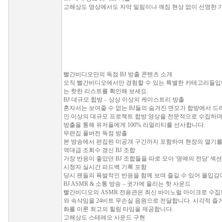
고해상도 영상에서도 자막 밀림이나 깨짐 현상 없이 선명한 
빨간비디오만의 독점 BJ 방출 콘텐츠 소개
오직 빨간비디오에서만 경험할 수 있는 특별한 카테고리들입니
는 핫한 리스트를 확인해 보세요.
BJ 대규모 합방 – 상상 이상의 케미스트리 방출
혼자서는 보여줄 수 없는 BJ들의 숨겨진 면모가 합방에서 드
인 이상의 대규모 프로젝트 합방 영상을 전문적으로 수집하며
방출을 통해 유저들에게 100% 리얼리티를 선사합니다.
무편집 풀버전 독점 방출
본 방송에서 편집된 미공개 구간까지 포함하여 현장의 열기를 
역대급 조회수 갱신 BJ 조합
가장 반응이 좋았던 BJ 조합들을 따로 모아 '명예의 전당' 섹
시청자 실시간 피드백 기록 포함
당시 팬들의 폭발적인 반응을 함께 보며 즐길 수 있어 몰입감
BJ ASMR & 소통 방송 – 귓가에 울리는 핫 사운드
빨간비디오의 ASMR 전용관은 최신 바이노럴 마이크로 수집
와 속삭임을 24비트 무손실 음원으로 전달합니다. 시각적 즐
화를 이룬 최고의 힐링 타임을 제공합니다.
고해상도 스테레오 사운드 구현