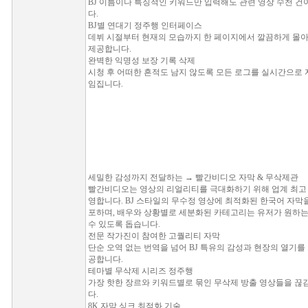
BJ 이름이나 특징적인 키워드만 입력해도 관련 영상 수천 
다.
BJ별 연대기 정주행 인터페이스
데뷔 시절부터 현재의 모습까지 한 페이지에서 깔끔하게 몰아
제공합니다.
완벽한 익명성 보장 기록 삭제
시청 후 어떠한 흔적도 남지 않도록 모든 로그를 실시간으로 
임집니다.
세밀한 감성까지 전달하는 → 빨간비디오 자막 & 무삭제관
빨간비디오는 영상의 리얼리티를 극대화하기 위해 업계 최고 
영합니다. BJ 스타일의 무수정 영상에 최적화된 한국어 자막을
포하며, 배우와 상황별로 세분화된 카테고리는 유저가 원하는 
수 있도록 돕습니다.
전문 작가진이 참여한 고퀄리티 자막
단순 오역 없는 번역을 넘어 BJ 특유의 감성과 현장의 열기를
공합니다.
테마별 무삭제 시리즈 정주행
가장 핫한 장르와 키워드별로 묶인 무삭제 방출 영상들을 끊김
다.
8K 자막 싱크 최적화 기술